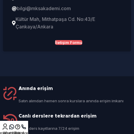
bilgi@mksakademi.com
Kültür Mah, Mithatpaşa Cd. No:43/E
Çankaya/Ankara
İletişim Formu
Anında erişim
Satın alımdan hemen sonra kurslara anında erişim imkanı
Canlı derslere tekrardan erişim
Canlı ders kayıtlarına 7/24 erişim
esabım
WhatsApp
Yardım
Bizi Arayın