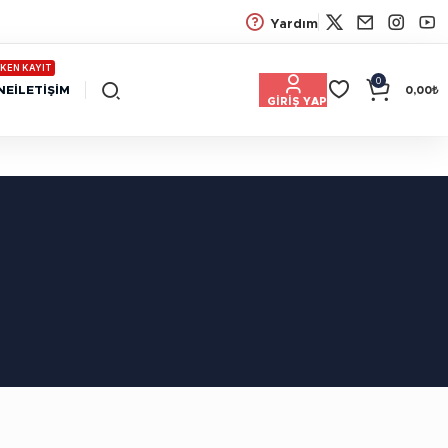
Yardım
KEN KAYIT
0
NE
İLETIŞIM
0,00
₺
GIRIŞ YAP