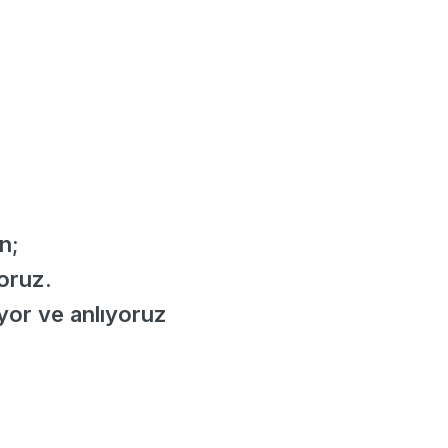
n;
yoruz.
iyor ve anlıyoruz