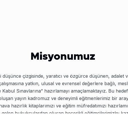
Misyonumuz
düşünce çizgisinde, yaratıcı ve özgürce düşünen, adalet v
 çalışmasına yatkın, ulusal ve evrensel değerlere bağlı, me
e Kabul Sınavlarına” hazırlamayı amaçlamaktayız. Bu hedef 
oluşan yayın kadromuz ve deneyimli eğitmenlerimiz bir ara
nava hazırlık kitaplarımızı ve eğitim müfredatımızı hazırlam
leri gelen hukukçulardan oluşan becerikli eğitimcilerimizle; k