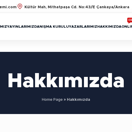
emi.com
Kültür Mah, Mithatpaşa Cd. No:43/E Çankaya/Ankara
ER
MIZ
YAYINLARIMIZ
DANIŞMA KURULU
YAZARLARIMIZ
HAKKIMIZDA
ONLI
Hakkımızda
Home Page
»
Hakkımızda