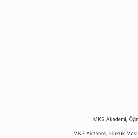
199,50
₺
175,00
₺
131,25
₺
MKS Akademi, Öğre
MKS Akademi; Hukuk Meslekle