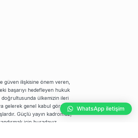
e güven ilişkisine önem veren,
sleki başarıyı hedefleyen hukuk
doğrultusunda ülkemizin ileri
ya gelerek genel kabul görmüş
WhatsApp iletişim
ışlardır. Güçlü yayın kadromuz,
azandırmak için buradayız.