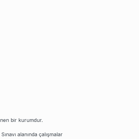
5,00
₺
183,75
₺
210,00
₺
157,50
₺
62.500,00
₺
31.250,00
₺
nen bir kurumdur.
 Sınavı alanında çalışmalar