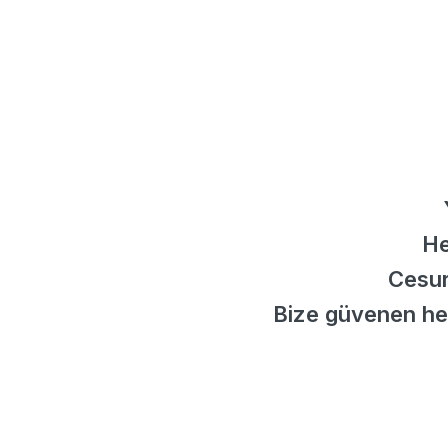
He
Cesurc
Bize güvenen her 