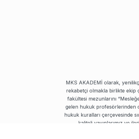
MKS AKADEMİ olarak, yenilikçi 
rekabetçi olmakla birlikte ekip
Hukuk İngilizcesi Ders Notları
fakültesi mezunlarını “Mesleğ
gelen hukuk profesörlerinden 
128 kişi şimdi bu kursu inceliyor!
hukuk kuralları çerçevesinde sı
kaliteli yayınlarımız ve i