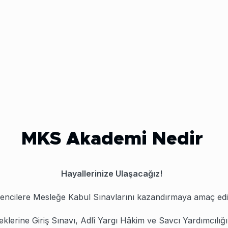
161,00
₺
120,75
₺
24
MKS Akademi Nedir
Hayallerinize Ulaşacağız!
ncilere Mesleğe Kabul Sınavlarını kazandırmaya amaç edi
rine Giriş Sınavı, Adlî Yargı Hâkim ve Savcı Yardımcılığı