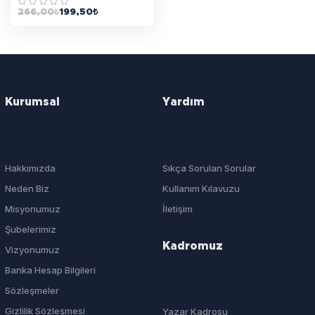
266,00
₺
199,50
₺
Kurumsal
Yardım
Hakkımızda
Sıkça Sorulan Sorular
Neden Biz
Kullanım Kılavuzu
Misyonumuz
İletişim
Şubelerimiz
Kadromuz
Vizyonumuz
Banka Hesap Bilgileri
Sözleşmeler
Gizlilik Sözleşmesi
Yazar Kadrosu