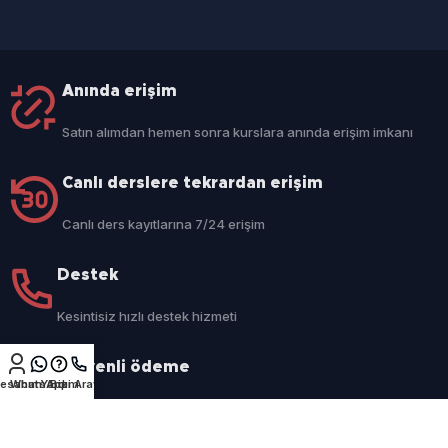
Anında erişim
Satın alımdan hemen sonra kurslara anında erişim imkanı
Canlı derslere tekrardan erişim
Canlı ders kayıtlarına 7/24 erişim
Destek
Kesintisiz hızlı destek hizmeti
Güvenli ödeme
esabım
WhatsApp
Yardım
Bizi Arayın
256BİT SSL %100 güvenli ödeme altyapısı