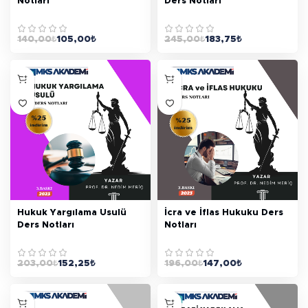
Notları
Ders Notları
140,00
₺
105,00
₺
245,00
₺
183,75
₺
Hukuk Yargılama Usulü
İcra ve İflas Hukuku Ders
Ders Notları
Notları
203,00
₺
152,25
₺
196,00
₺
147,00
₺