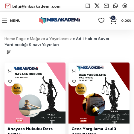
bilgi@mksakademi.com
0
MENU
0,00
₺
Home Page
»
Mağaza
»
Yayınlarımız
»
Adli Hakim Savcı
Yardımcılığı Sınavı Yayınları
Anayasa Hukuku Ders
Ceza Yargılama Usulü