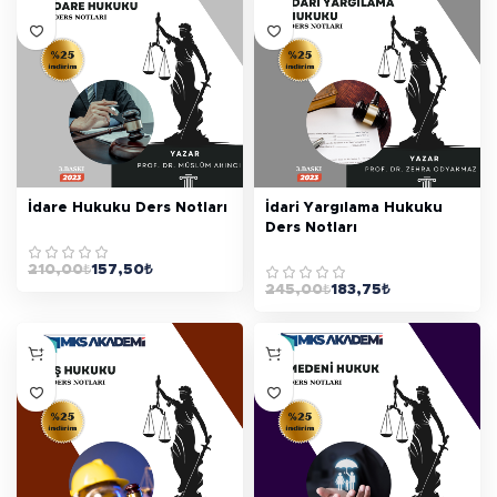
İdare Hukuku Ders Notları
İdari Yargılama Hukuku
Ders Notları
210,00
₺
157,50
₺
245,00
₺
183,75
₺