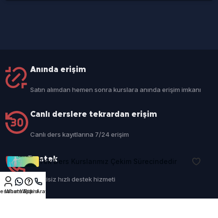
Anında erişim
Satın alımdan hemen sonra kurslara anında erişim imkanı
Canlı derslere tekrardan erişim
Canlı ders kayıtlarına 7/24 erişim
Destek
Tek Ders Kurslarımız Çekim Sürecindedir
Kesintisiz hızlı destek hizmeti
esabım
WhatsApp
Yardım
Bizi Arayın
Güvenli ödeme