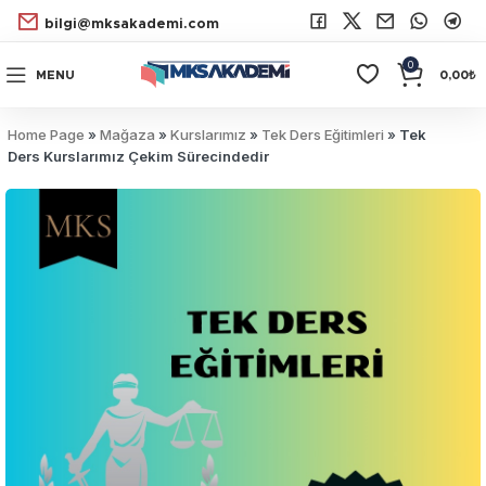
bilgi@mksakademi.com
0
MENU
0,00
₺
Home Page
»
Mağaza
»
Kurslarımız
»
Tek Ders Eğitimleri
»
Tek
Ders Kurslarımız Çekim Sürecindedir