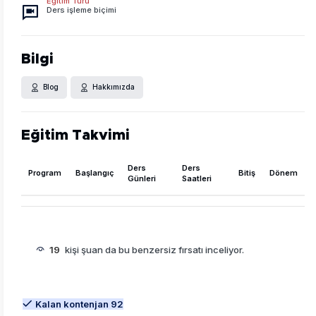
Eğitim Türü
Ders işleme biçimi
Bilgi
Blog
Hakkımızda
Eğitim Takvimi
Ders
Ders
Program
Başlangıç
Bitiş
Dönem
Günleri
Saatleri
19
kişi şuan da bu benzersiz fırsatı inceliyor.
Kalan kontenjan 92