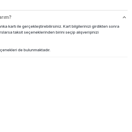
arım?
1,00
₺
120,75
₺
245,00
₺
183,75
₺
ka kartı ile gerçekleştirebilirsiniz. Kart bilgilerinizi girdikten sonra
rslarsa taksit seçeneklerinden birini seçip alışverişinizi
çenekleri de bulunmaktadır.