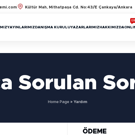
emi.com
Kültür Mah, Mithatpaşa Cd. No:43/E Çankaya/Ankara
ER
MIZ
YAYINLARIMIZ
DANIŞMA KURULU
YAZARLARIMIZ
HAKKIMIZDA
ONLI
a Sorulan So
Home Page
»
Yardım
ÖDEME