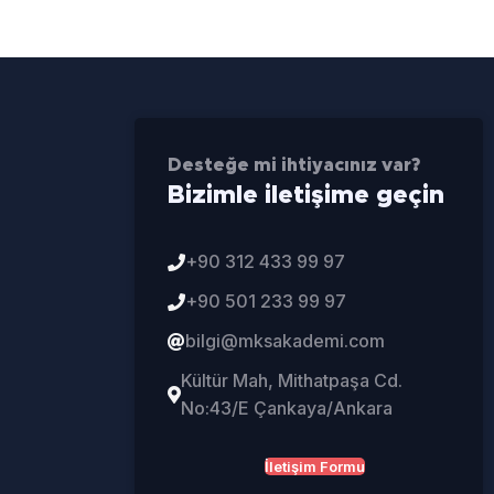
Desteğe mi ihtiyacınız var?
Bizimle iletişime geçin
+90 312 433 99 97
+90 501 233 99 97
bilgi@mksakademi.com
Kültür Mah, Mithatpaşa Cd.
No:43/E Çankaya/Ankara
İletişim Formu