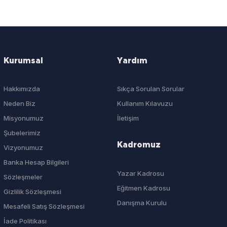
Kurumsal
Yardım
Hakkımızda
Sıkça Sorulan Sorular
Neden Biz
Kullanım Kılavuzu
Misyonumuz
İletişim
Şubelerimiz
Kadromuz
Vizyonumuz
Banka Hesap Bilgileri
Yazar Kadrosu
Sözleşmeler
Eğitmen Kadrosu
Gizlilik Sözleşmesi
Danışma Kurulu
Mesafeli Satış Sözleşmesi
İade Politikası