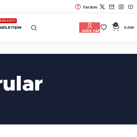
Yardım
KEN KAYIT
0
NE
İLETIŞIM
0,00
₺
GIRIŞ YAP
rular