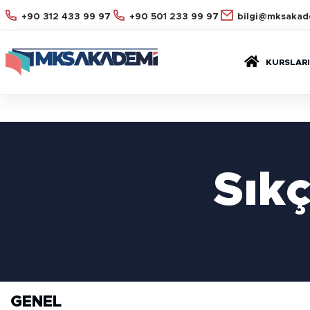
+90 312 433 99 97
+90 501 233 99 97
bilgi@mksakad
KURSLARI
Sıkç
GENEL