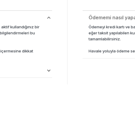
Ödememi nasıl yap
175,00
₺
131,25
₺
16
ktif kullandığınız bir
Ödemeyi kredi kartı ve ban
bilgilendirmeleri bu
eğer taksit yapılabilen ku
tamamlabilirsiniz.
m içermesine dikkat
Havale yoluyla ödeme se