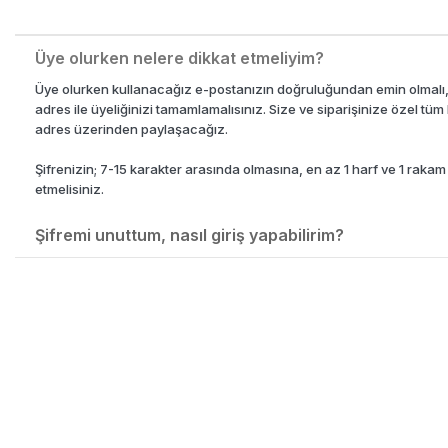
Üye olurken nelere dikkat etmeliyim?
94,50
₺
266,00
₺
199,50
₺
Üye olurken kullanacağız e-postanızın doğruluğundan emin olmalı, a
adres ile üyeliğinizi tamamlamalısınız. Size ve siparişinize özel tüm 
adres üzerinden paylaşacağız.
Şifrenizin; 7-15 karakter arasında olmasına, en az 1 harf ve 1 raka
etmelisiniz.
Şifremi unuttum, nasıl giriş yapabilirim?