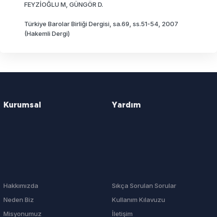
FEYZİOĞLU M, GÜNGÖR D.
Türkiye Barolar Birliği Dergisi, sa.69, ss.51-54, 2007
(Hakemli Dergi)
Kurumsal
Yardım
Hakkımızda
Sıkça Sorulan Sorular
Neden Biz
Kullanım Kılavuzu
Misyonumuz
İletişim