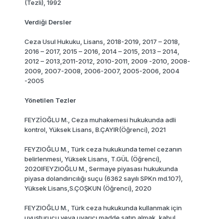
(Tezli), 1992
Verdiği Dersler
Ceza Usul Hukuku, Lisans, 2018-2019, 2017 – 2018,
2016 – 2017, 2015 – 2016, 2014 – 2015, 2013 – 2014,
2012 – 2013,2011-2012, 2010-2011, 2009 -2010, 2008-
2009, 2007-2008, 2006-2007, 2005-2006, 2004
-2005
Yönetilen Tezler
FEYZİOĞLU M., Ceza muhakemesi hukukunda adli
kontrol, Yüksek Lisans, B.ÇAYIR(Öğrenci), 2021
FEYZlOĞLU M., Türk ceza hukukunda temel cezanın
belirlenmesi, Yüksek Lisans, T.GÜL (Öğrenci),
2020IFEYZlOĞLU M., Sermaye piyasası hukukunda
piyasa dolandırıcılığı suçu (6362 sayılı SPKn md.107),
Yüksek Lisans,S.ÇOŞKUN (Öğrenci), 2020
FEYZlOĞLU M., Türk ceza hukukunda kullanmak için
uyuşturucu veya uyarıcı madde satın almak, kabul