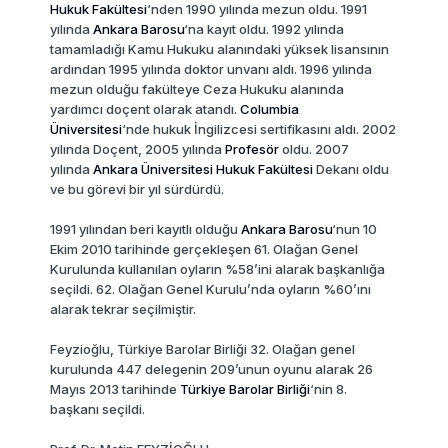
Hukuk Fakültesi
‘nden 1990 yılında mezun oldu. 1991
yılında
Ankara Barosu
‘na kayıt oldu. 1992 yılında
tamamladığı Kamu Hukuku alanındaki yüksek lisansının
ardından 1995 yılında doktor unvanı aldı. 1996 yılında
mezun olduğu fakülteye Ceza Hukuku alanında
yardımcı doçent olarak atandı.
Columbia
Üniversitesi
‘nde hukuk İngilizcesi sertifikasını aldı. 2002
yılında Doçent, 2005 yılında
Profesör
oldu. 2007
yılında
Ankara Üniversitesi Hukuk Fakültesi
Dekanı oldu
ve bu görevi bir yıl sürdürdü.
1991 yılından beri kayıtlı olduğu
Ankara Barosu
‘nun 10
Ekim 2010 tarihinde gerçekleşen 61. Olağan Genel
Kurulunda kullanılan oyların %58’ini alarak başkanlığa
seçildi. 62. Olağan Genel Kurulu’nda oyların %60’ını
alarak tekrar seçilmiştir.
Feyzioğlu, Türkiye Barolar Birliği 32. Olağan genel
kurulunda 447 delegenin 209’unun oyunu alarak 26
Mayıs 2013 tarihinde
Türkiye Barolar Birliği
‘nin 8.
başkanı seçildi.