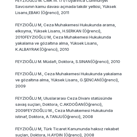
FEYZİOĞLU M. CMK m. 171/1 uyarınca Cumhuriyet
Savcısının kamu davası açmada takdir yetkisi, Yüksek
Lisans,EBAKI (Öğrenci), 2011
FEYZIOĞLU M, Ceza Muhakemesi Hukukunda arama,
elkoyma, Yüksek Lisans, H.SERKAN (Öğrenci),
2010FEYZlOĞLU M, Ceza Muhakemesi Hukukunda
yakalama ve gözaltına alma, Yüksek Lisans,
K.ALBAYRAK(Öğrenci), 2010
FEYZIOĞLU M. Müdafi, Doktora, S.SINAN(Öğrenci), 2010
FEYZlOĞLU M., Ceza Muhakemesi Hukukunda yakalama
ve gözaltına alma, Yüksek Lisans, G.ŞENCAN(Öğrenci),
2009
FEYZlOĞLU M, Uluslararası Ceza Divanı statüsünde
savaş suçları, Doktora, C.AKDOĞAN(Öğrenci),
2009FEYZIOĞLU M., Ceza Muhakemesi Hukukunda
istinaf, Doktora, A.TANJU(Öğrenci), 2008
FEYZlOĞLU M, Türk Ticaret Kanununda haksız rekabet
suçları, Doktora, H.AYDIN (Öğrenci), 2008