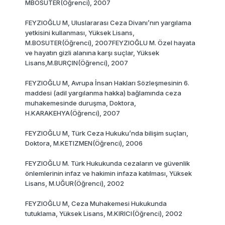
MBOSUTER(Öğrenci), 2007
FEYZIOĞLU M, Uluslararası Ceza Divanı’nın yargılama
yetkisini kullanması, Yüksek Lisans,
M.BOSUTER(Öğrenci), 2007FEYZIOĞLU M. Özel hayata
ve hayatın gizli alanına karşı suçlar, Yüksek
Lisans,M.BURÇIN(Öğrenci), 2007
FEYZlOĞLU M, Avrupa İnsan Hakları Sözleşmesinin 6.
maddesi (adil yargılanma hakka) bağlamında ceza
muhakemesinde duruşma, Doktora,
H.KARAKEHYA(Öğrenci), 2007
FEYZIOĞLU M, Türk Ceza Hukuku’nda bilişim suçları,
Doktora, M.KETIZMEN(Öğrenci), 2006
FEYZlOĞLU M. Türk Hukukunda cezaların ve güvenlik
önlemlerinin infaz ve hakimin infaza katılması, Yüksek
Lisans, M.UĞUR(Öğrenci), 2002
FEYZIOĞLU M, Ceza Muhakemesi Hukukunda
tutuklama, Yüksek Lisans, M.KIRICI(Öğrenci), 2002