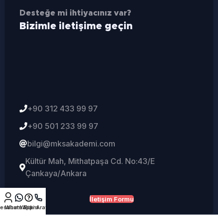
Desteğe mi ihtiyacınız var?
Bizimle iletişime geçin
+90 312 433 99 97
+90 501 233 99 97
bilgi@mksakademi.com
Kültür Mah, Mithatpaşa Cd. No:43/E
Çankaya/Ankara
İletişim Formu
esabım
WhatsApp
Yardım
Bizi Arayın