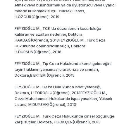
etmek veya bulundurmak ya da uyuşturucu veya uyarıcı
madde kullanmak suçu, Yüksek Lisans,
H.ÖZGÜR(Öğrenci), 2019
FEYZlOĞLU M., TCK’da düzenlenen kusurluluğu
kaldıran ve azaltan nedenler, Doktora,
HAKDAĞ(Öğrenci), 2018FEYZIOĞLU M., Türk Ceza
Hukukunda dolandırıcılık suçu, Doktora,
H.DURSUN(Öğrenci), 2016
FEYZlOĞLU M., Tıp Ceza Hukukunda kendi geleceğini
tayin hakkının yansıması olarak rıza ve sınırları,
Doktora,B.ERTEM (Öğrenci), 2015
FEYZlOĞLU M., Ceza Hukukunda isnat yeteneği,
Doktora, H.TOROSLU(Öğrenci), 2013FEYZIOĞLU M.,
Ceza Muhakemesi Hukukunda ispat yasakları, Yüksek
Lisans, M.DUYSAK(Öğrenci), 2013
FEYZlOĞLU M., Türk Ceza Hukukunda cinsel özgürlüğe
karşı suçlar, Doktora, F.GÖKÇEN(Öğrenci), 2013