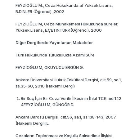
FEYZIOĞLU M., Ceza Hukukunda af Yüksek Lisans,
B.DINLER (Öğrenci), 2002
FEYZIOĞLU M, Ceza Muhakemesi Hukukunda süreler,
Yüksek Lisans, E.ÇETINTÜRK(Öğrenci), 2000
Diğer Dergilerde Yayınlanan Makaleler
Türk Hukukunda Tutuklulukta Azami Süre
FEYZİOĞLU M, OKUYUCU ERGÜN G.
Ankara Üniversitesi Hukuk Fakültesi Dergisi, cilt.59, sa.1,
ss.35-60, 2010 (Hakemli Dergi)
Bir Suç İçin Bir Ceza Verilir İlkesinin İhlal TCK md 142
4FEYZİOĞLU M, GÜNGÖR D.
Ankara Barosu Dergisi, cilt.56, sa.1, ss.138-143, 2007
(Hakemli Dergi)IIL.
Cezaların Toplanması ve Koşullu Salıverilme İlişkisi