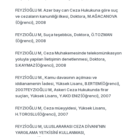
FEYZİOĞLU M. Azer bay can Ceza Hukukuna göre suç
ve cezaların kanuniliği ilkesi, Doktora, M.AĞACANOVA
(Öğrenci), 2008
FEYZIOĞLU M, Suça teşebbüs, Doktora, Ö.TOZMAN
(Öğrenci), 2008
FEYZlOĞLU M, Ceza Muhakemesinde telekomünikasyon
yoluyla yapılan İletişimin denetlenmesi, Doktora,
S.KAYMAZ(Öğrenci), 2008
FEYZİOĞLU M., Kamu davasının açılması ve
iddianamenin İadesi, Yüksek Lisans, B.ERTEM(Öğrenci),
2007FEYZlOĞLU M, Askeri Ceza Hukukunda firar
suçları, Yüksek Lisans, Y.AKD ENIZ(Öğrenci), 2007
FEYZIOĞLU M, Ceza müeyyidesi, Yüksek Lisans,
H.TOROSLU(Öğrenci), 2007
FEYZİOĞLU M, ULUSLARARASI CEZA DİVANI’NIN
YARGILAMA YETKİSİNİ KULLANMASI,