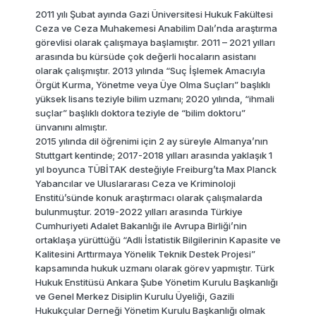
2011 yılı Şubat ayında Gazi Üniversitesi Hukuk Fakültesi
Ceza ve Ceza Muhakemesi Anabilim Dalı’nda araştırma
görevlisi olarak çalışmaya başlamıştır. 2011 – 2021 yılları
arasında bu kürsüde çok değerli hocaların asistanı
olarak çalışmıştır. 2013 yılında “Suç İşlemek Amacıyla
Örgüt Kurma, Yönetme veya Üye Olma Suçları” başlıklı
yüksek lisans teziyle bilim uzmanı; 2020 yılında, “ihmali
suçlar” başlıklı doktora teziyle de “bilim doktoru”
ünvanını almıştır.
2015 yılında dil öğrenimi için 2 ay süreyle Almanya’nın
Stuttgart kentinde; 2017-2018 yılları arasında yaklaşık 1
yıl boyunca TÜBİTAK desteğiyle Freiburg’ta Max Planck
Yabancılar ve Uluslararası Ceza ve Kriminoloji
Enstitü’sünde konuk araştırmacı olarak çalışmalarda
bulunmuştur. 2019-2022 yılları arasında Türkiye
Cumhuriyeti Adalet Bakanlığı ile Avrupa Birliği’nin
ortaklaşa yürüttüğü “Adli İstatistik Bilgilerinin Kapasite ve
Kalitesini Arttırmaya Yönelik Teknik Destek Projesi”
kapsamında hukuk uzmanı olarak görev yapmıştır. Türk
Hukuk Enstitüsü Ankara Şube Yönetim Kurulu Başkanlığı
ve Genel Merkez Disiplin Kurulu Üyeliği, Gazili
Hukukçular Derneği Yönetim Kurulu Başkanlığı olmak